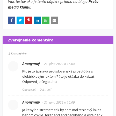
Viac textov ako je tento nájdete priamo na blogu
Prečo
médiá klamú
.
Zverejnenie komentára
3 Komentáre
Anonymný
21. júna 2022 o 16:04
Kto je to špinavá protislovenská prostitútka s
električkovým lakťom ? ( to je otázka do kvízu) .
Odpoveď je čegiblaha
Odpovedať
Odstrániť
Anonymný
21. júna 2022 o 16:09
Ja keby ho stretnem tak by som mal tenisový lakeť
behom chvíle. forehand and backhand a ešte pár x