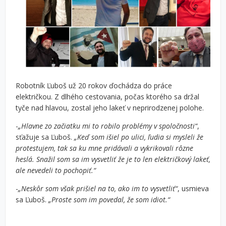
Robotník Ľuboš už 20 rokov ďochádza do práce
električkou. Z dlhého cestovania, počas ktorého sa držal
tyče nad hlavou, zostal jeho lakeť v neprirodzenej polohe.
-
„Hlavne zo začiatku mi to robilo problémy v spoločnosti“
,
sťažuje sa Ľuboš.
„Keď som išiel po ulici, ľudia si mysleli že
protestujem, tak sa ku mne pridávali a vykrikovali rôzne
heslá. Snažil som sa im vysvetliť že je to len električkový lakeť,
ale nevedeli to pochopiť.“
-
„Neskôr som však prišiel na to, ako im to vysvetliť“
, usmieva
sa Ľuboš.
„Proste som im povedal, že som idiot.“