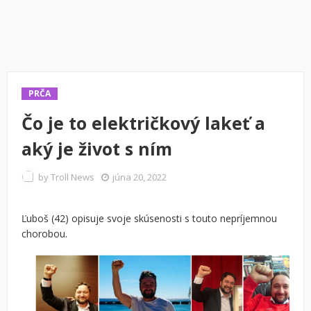
PRČA
Čo je to električkový lakeť a
aký je život s ním
by
Troll News
júna 20, 2022
Ľuboš (42) opisuje svoje skúsenosti s touto nepríjemnou
chorobou.