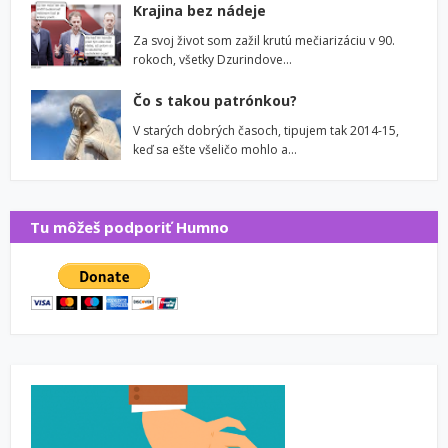
Krajina bez nádeje
Za svoj život som zažil krutú mečiarizáciu v 90.
rokoch, všetky Dzurindove…
Čo s takou patrónkou?
V starých dobrých časoch, tipujem tak 2014-15,
keď sa ešte všeličo mohlo a…
Tu môžeš podporiť Humno