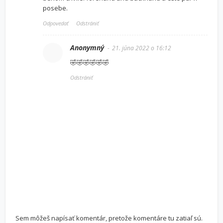
posebe.
Odpovedať
Odstrániť
Anonymný
21. júna 2022 o 16:12
🤣🤣🤣🤣🤣🤣
Odstrániť
Sem môžeš napísať komentár, pretože komentáre tu zatiaľ sú.