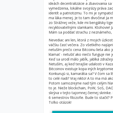
ideách decentralizácie a zbavovania sa
vymedzenia, lokálne svojrázy práva zao
identít a patriotizmu. To mi je sympat
ma láka menej. Je to tam divočina! Ja m
zo Strážnej veže, kde mi bengálsky tig
recyklovateľnými slamkami. Ktohovie! J
Mám sa poddať strachu z neznámeho, al
Nevediac ani len, ktorá z mojich úzkos
väčšiu časť večera. Zo všetkého najúpr
netuším prečo cena Bitcoinu lieta ako 
klamať - netušiť ako niečo funguje nie 
Keď sa urodí málo jabĺk, jablká zdražej
Netuším, aj keď terajšie udalosti v Kaz
Bitcoinov existuje kopa iných kryptomien
Konkurujú si, kamarátia sa? V čom sa lí
to celé riadi? Vraj nikto! A to ma má ak
Potom samozrejme nad tým celým hlavný
to je. Nieže blockchain, PoW, SoS, DA
skrýva v tejto tajomnej čiernej skrink
6 semestrov filozofie. Bude to stačiť?
Toľko otázok!