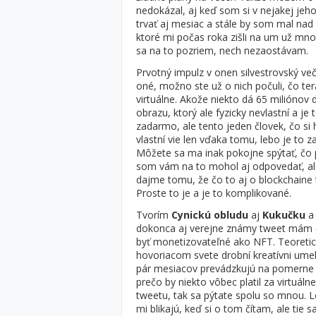
nedokázal, aj keď som si v nejakej jeh
trvať aj mesiac a stále by som mal na
ktoré mi počas roka zišli na um už mno
sa na to pozriem, nech nezaostávam.
Prvotný impulz v onen silvestrovský ve
oné, možno ste už o nich počuli, čo te
virtuálne. Akože niekto dá 65 miliónov
obrazu, ktorý ale fyzicky nevlastní a j
zadarmo, ale tento jeden človek, čo si
vlastní vie len vďaka tomu, lebo je to 
Môžete sa ma inak pokojne spýtať, čo
som vám na to mohol aj odpovedať, ale 
dajme tomu, že čo to aj o blockchaine t
Proste to je a je to komplikované.
Tvorím
Cynickú obludu
aj
Kukučku
a 
dokonca aj verejne známy tweet mám čer
byť monetizovateľné ako NFT. Teoreticky
hovoriacom svete drobní kreatívni umel
pár mesiacov prevádzkujú na pomerne ma
prečo by niekto vôbec platil za virtuá
tweetu, tak sa pýtate spolu so mnou. Le
mi blikajú, keď si o tom čítam, ale tie s