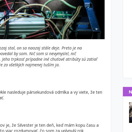
zaj stal, on sa naozaj stále deje. Preto je na
ovedal by som. Nič som si nevymyslel, nič
 Jeho trpkosť prípadne iné chuťové atribúty sú zatiaľ
je zo všetkých najmenej tuším ja.
N
ykle nasleduje pársekundová odmlka a vy viete, že ten
ať.
kov je, že Silvester je ten deň, keď mám kopu času a
to viac rozdumovať, čo som za uplynulý rok