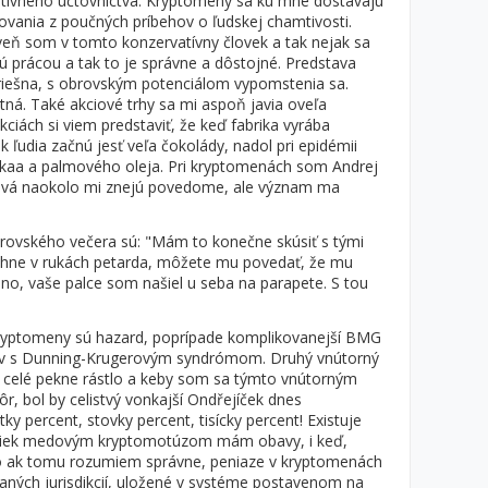
atívneho účtovníctva. Kryptomeny sa ku mne dostávajú
ovania z poučných príbehov o ľudskej chamtivosti.
eň som v tomto konzervatívny človek a tak nejak sa
jú prácou a tak to je správne a dôstojné. Predstava
hriešna, s obrovským potenciálom vypomstenia sa.
ná. Také akciové trhy sa mi aspoň javia oveľa
kciách si viem predstaviť, že keď fabrika vyrába
ak ľudia začnú jesť veľa čokolády, nadol pri epidémii
akaa a palmového oleja. Pri kryptomenách som Andrej
slová naokolo mi znejú povedome, ale význam ma
strovského večera sú: "Mám to konečne skúsiť s tými
hne v rukách petarda, môžete mu povedať, že mu
áno, vaše palce som našiel u seba na parapete. S tou
kryptomeny sú hazard, poprípade komplikovanejší BMG
otov s Dunning-Krugerovým syndrómom. Druhý vnútorný
o celé pekne rástlo a keby som sa týmto vnútorným
r, bol by celistvý vonkajší Ondřejíček dnes
 percent, stovky percent, tisícky percent! Existuje
priek medovým kryptomotúzom mám obavy, i keď,
lebo ak tomu rozumiem správne, peniaze v kryptomenách
ných jurisdikcií, uložené v systéme postavenom na