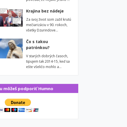
Krajina bez nádeje
Za svoj život som zažil krutú
mečiarizáciu v 90. rokoch,
všetky Dzurindove…
Čo s takou
patrónkou?
V starých dobrých časoch,
tipujem tak 2014-15, keď sa
ešte všeličo mohlo a…
u môžeš podporiť Humno