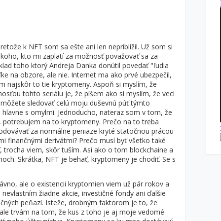
etože k NFT som sa ešte ani len nepriblížil. Už som si
iekoho, kto mi zaplatí za možnosť považovať sa za
íklad toho ktorý Andreja Danka donútil povedať "ľudia
ke na obzore, ale nie. Internet ma ako prvé ubezpečil,
 najskôr to tie kryptomeny. Aspoň si myslím, že
osťou tohto seriálu je, že píšem ako si myslím, že veci
 môžete sledovať celú moju duševnú púť týmto
o hlavne s omylmi. Jednoducho, nateraz som v tom, že
, potrebujem na to kryptomeny. Prečo na to treba
dovávať za normálne peniaze kryté statočnou prácou
i finančnými derivátmi? Prečo musí byť všetko také
 trocha viem, skôr tuším. Asi ako o tom blockchaine a
och. Skrátka, NFT je behať, kryptomeny je chodiť. Se s
vno, ale o existencii kryptomien viem už pár rokov a
nevlastním žiadne akcie, investičné fondy ani ďalšie
čných peňazí. Isteže, drobným faktorom je to, že
ale trvám na tom, že kus z toho je aj moje vedomé