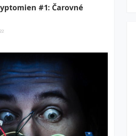
ryptomien #1: Čarovné
022