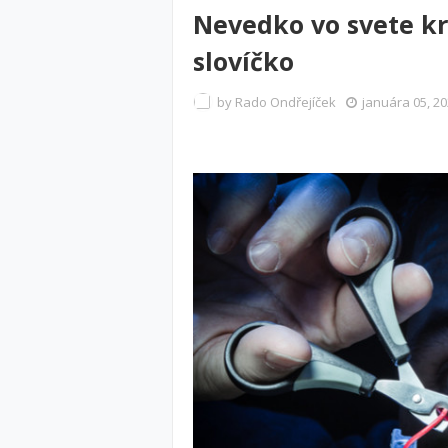
Nevedko vo svete k
slovíčko
by
Rado Ondřejíček
januára 05, 2