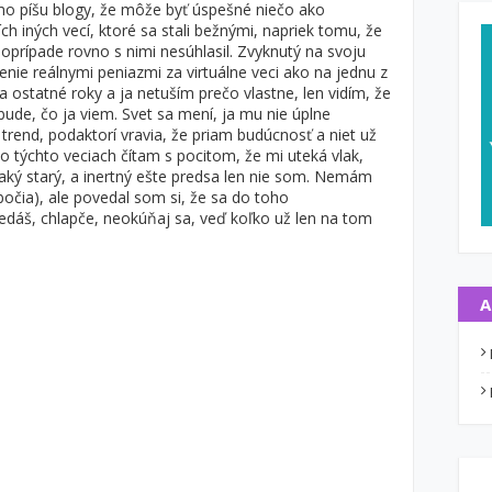
rmo píšu blogy, že môže byť úspešné niečo ako
ch iných vecí, ktoré sa stali bežnými, napriek tomu, že
poprípade rovno s nimi nesúhlasil. Zvyknutý na svoju
nie reálnymi peniazmi za virtuálne veci ako na jednu z
za ostatné roky a ja netuším prečo vlastne, len vidím, že
bude, čo ja viem. Svet sa mení, ja mu nie úplne
trend, podaktorí vravia, že priam budúcnosť a niet už
 o týchto veciach čítam s pocitom, že mi uteká vlak,
aký starý, a inertný ešte predsa len nie som. Nemám
obočia), ale povedal som si, že sa do toho
edáš, chlapče, neokúňaj sa, veď koľko už len na tom
A