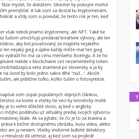
o fáze myslel, že dokážem. Silvester by pokojne mohol
d čím premýšľať. A tak som sa dostal ku kryptomenám,
hokrát a vždy som si povedal, že tento rok je ten, keď
čer však neboli priamo kryptomeny, ale NFT. Také tie
raz ľuďom umožňujú predávať kreatívne výtvory, ale len
 dolárov, aby bol považovaný za majiteľa nejakého
e to len nejaký jpeg a úplne každý môže mať ten jpeg
 ho vydražil ho má za cenu menšieho Boeingu. A že ho
zapísané niekde v blockchaine cez nezameniteľný token.
 predchádzajúca veta znamená po slovensky a ja by
na úvod by bolo jedno sakra dlhé "nuž...". Akože
uším, ale približne toľko, koľko tuším o fotosyntéze.
napísal som zopár populárnych vtipných článkov,
T
stvo na konte a všetky tie veci by teoreticky mohli
 je tu veľmi dôležité slovo, aj keď v anglicky
ci môjho poddruhu už virtuálny predaj svojich výtvorov
sívnej škále. Ak sa pýtate, že čo je to za kravina a
lne práva k bežne dostupnému obrázku, kusu videa, alebo
bo ani ja neviem. Všetky vnútorné bullshit detektory
a v minulosti išli utrhnúť, aj keď som sa prvýkrát