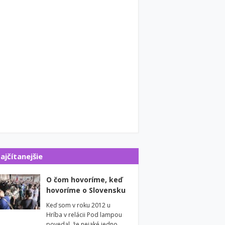
ajčítanejšie
O čom hovoríme, keď
hovoríme o Slovensku
Keď som v roku 2012 u
Hríba v relácii Pod lampou
povedal, že nejaké jedno …