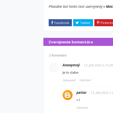
Pôvodne bol tento text uverejnený v
Moti
Zverejnenie komentára
3 Komentáre
Anonymný
13. júla 2022 o 21:29
Je to slabe
Odpovedať
Odstrániť
petiar
13. júla 2022 o 
+1
Odstrániť