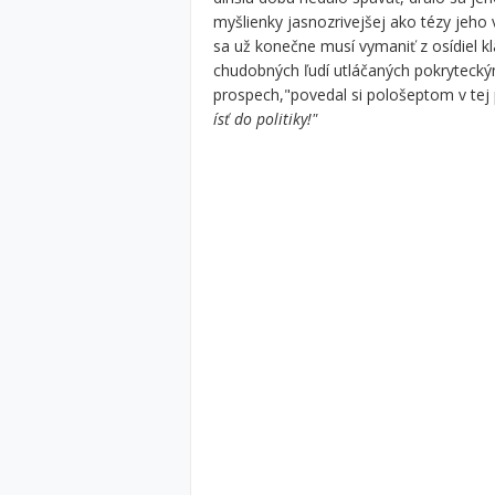
myšlienky jasnozrivejšej ako tézy jeh
sa už konečne musí vymaniť z osídiel k
chudobných ľudí utláčaných pokrytecký
prospech,"povedal si pološeptom v tej 
ísť do politiky!"