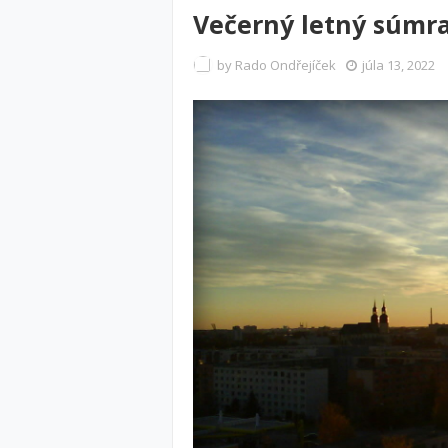
Večerný letný súmr
by
Rado Ondřejíček
júla 13, 2022