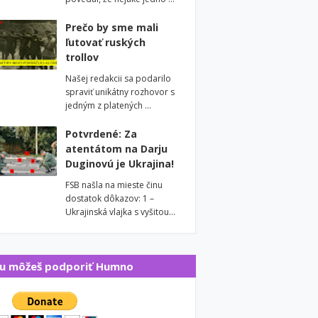
Prečo by sme mali
ľutovať ruských
trollov
Našej redakcii sa podarilo
spraviť unikátny rozhovor s
jedným z platených …
Potvrdené: Za
atentátom na Darju
Duginovú je Ukrajina!
FSB našla na mieste činu
dostatok dôkazov: 1 –
Ukrajinská vlajka s vyšitou…
u môžeš podporiť Humno