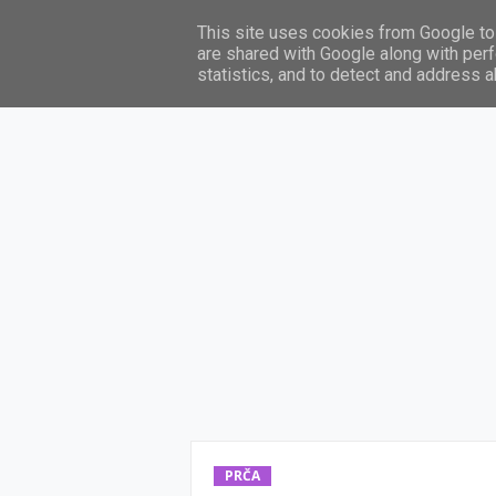
This site uses cookies from Google to 
Domov
Au
are shared with Google along with perf
statistics, and to detect and address 
PRČA