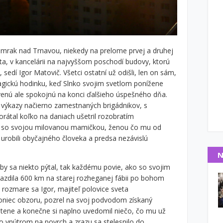
úmrak nad Trnavou, niekedy na prelome prvej a druhej
sta, v kancelárii na najvyššom poschodí budovy, ktorú
sedí Igor Matovič. Všetci ostatní už odišli, len on sám,
agickú hodinku, keď Slnko svojim svetlom ponížene
avenú ale spokojnú na konci ďalšieho úspešného dňa.
l výkazy načierno zamestnaných brigádnikov, s
rátal koľko na daniach ušetril rozobratím
ril so svojou milovanou mamičkou, ženou čo mu od
 urobili obyčajného človeka a predsa nezávislú
N
by sa niekto pýtal, tak každému povie, ako so svojim
azdila 600 km na starej rozheganej fábii po bohom
ozmare sa Igor, majiteľ polovice sveta
koniec obzoru, pozrel na svoj podvodom získaný
tene a konečne si naplno uvedomil niečo, čo mu už
ho vnútrom na povrch a zrazu sa stelesnilo do