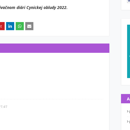
vačnom diári Cynickej obludy 2022
.
A
21:41