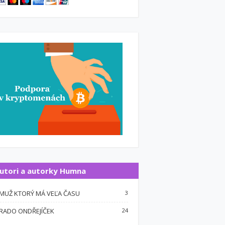
utori a autorky Humna
MUŽ KTORÝ MÁ VEĽA ČASU
3
RADO ONDŘEJÍČEK
24