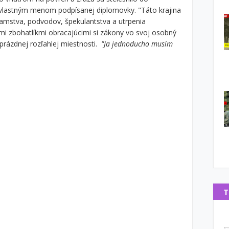
o vlastným menom podpísanej diplomovky. "Táto krajina
lamstva, podvodov, špekulantstva a utrpenia
mi zbohatlíkmi obracajúcimi si zákony vo svoj osobný
prázdnej rozľahlej miestnosti.
"Ja jednoducho musím
T