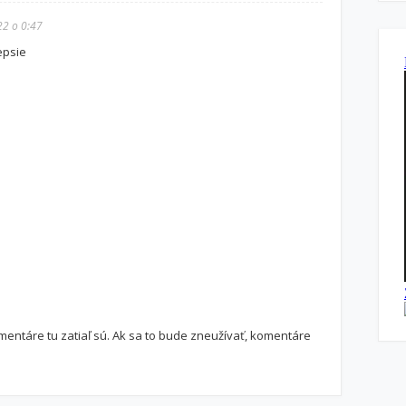
22 o 0:47
lepsie
ntáre tu zatiaľ sú. Ak sa to bude zneužívať, komentáre