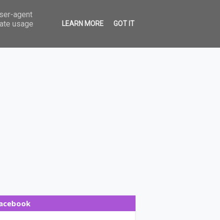
user-agent
rate usage
LEARN MORE
GOT IT
acebook