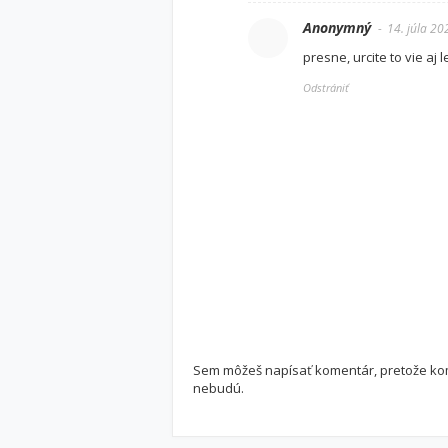
Anonymný
14. júla 20
presne, urcite to vie aj 
Odstrániť
Sem môžeš napísať komentár, pretože kome
nebudú.